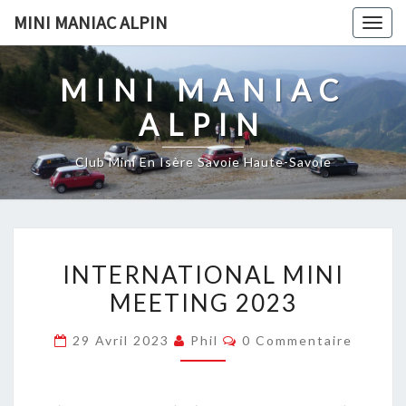
Skip
MINI MANIAC ALPIN
Togg
to
navig
content
MINI MANIAC
ALPIN
Club Mini En Isère Savoie Haute-Savoie
INTERNATIONAL
INTERNATIONAL MINI
MINI
MEETING 2023
MEETING
2023
Commentaires
29 Avril 2023
Phil
0 Commentaire