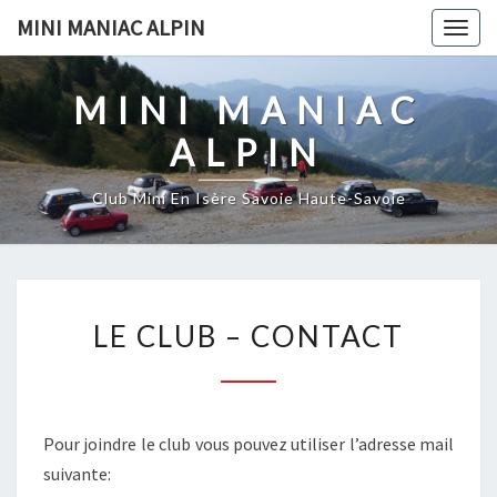
Skip
MINI MANIAC ALPIN
Togg
to
navig
content
MINI MANIAC
ALPIN
Club Mini En Isère Savoie Haute-Savoie
LE
LE CLUB – CONTACT
CLUB
–
CONTACT
Pour joindre le club vous pouvez utiliser l’adresse mail
suivante: