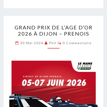
GRAND
GRAND PRIX DE L’AGE D’OR
PRIX
2026 À DIJON – PRENOIS
DE
L’AGE
Commentaires
30 Mai 2026
Phil
0 Commentaire
D’OR
2026
À
DIJON
–
PRENOIS