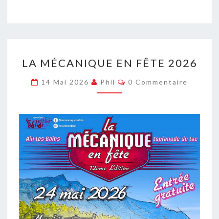
LA
LA MÉCANIQUE EN FÊTE 2026
MÉCANIQUE
EN
Commentaires
14 Mai 2026
Phil
0 Commentaire
FÊTE
2026