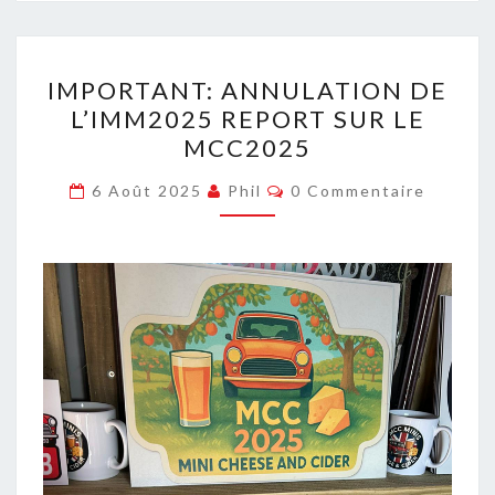
IMPORTANT:
IMPORTANT: ANNULATION DE
ANNULATION
L’IMM2025 REPORT SUR LE
DE
MCC2025
L’IMM2025
REPORT
Commentaires
6 Août 2025
Phil
0 Commentaire
SUR
LE
MCC2025