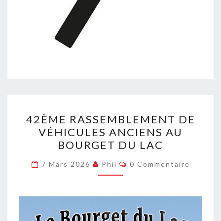
42ÈME
42ÈME RASSEMBLEMENT DE
RASSEMBLEMENT
VÉHICULES ANCIENS AU
DE
BOURGET DU LAC
VÉHICULES
ANCIENS
Commentaires
7 Mars 2026
Phil
0 Commentaire
AU
BOURGET
DU
LAC