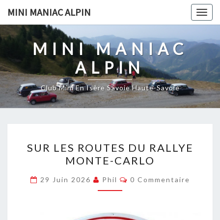
Skip
MINI MANIAC ALPIN
Togg
to
navig
content
MINI MANIAC
ALPIN
Club Mini En Isère Savoie Haute-Savoie
SUR
SUR LES ROUTES DU RALLYE
LES
MONTE-CARLO
ROUTES
DU
Commentaires
29 Juin 2026
Phil
0 Commentaire
RALLYE
MONTE-
CARLO