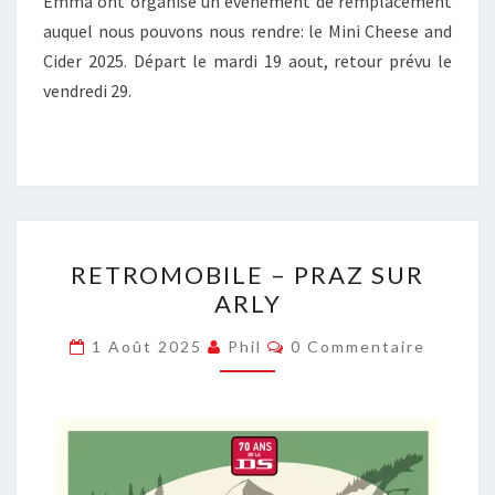
Emma ont organisé un événement de remplacement
auquel nous pouvons nous rendre: le Mini Cheese and
Cider 2025. Départ le mardi 19 aout, retour prévu le
vendredi 29.
RETROMOBILE
RETROMOBILE – PRAZ SUR
–
ARLY
PRAZ
SUR
Commentaires
1 Août 2025
Phil
0 Commentaire
ARLY