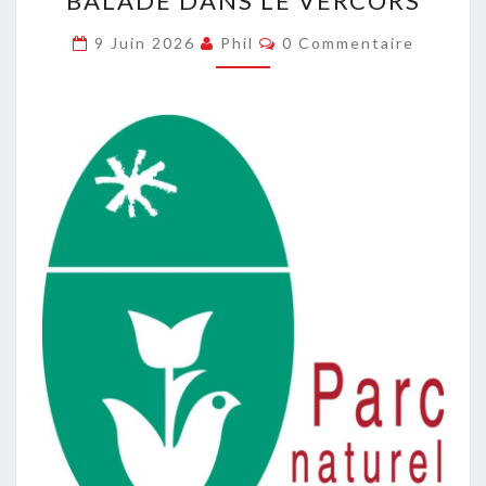
BALADE DANS LE VERCORS
DANS
LE
Commentaires
9 Juin 2026
Phil
0 Commentaire
VERCORS