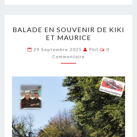
BALADE
BALADE EN SOUVENIR DE KIKI
EN
ET MAURICE
SOUVENIR
DE
Commentair
29 Septembre 2025
Phil
0
KIKI
Commentaire
ET
MAURICE