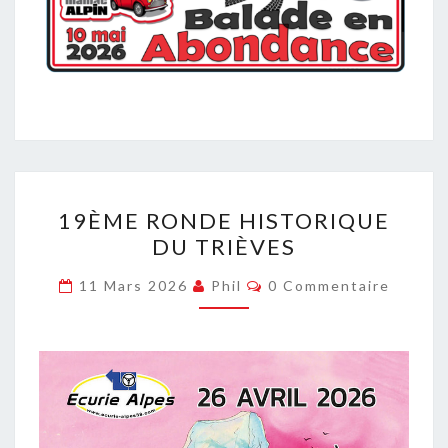
19ÈME
19ÈME RONDE HISTORIQUE
RONDE
DU TRIÈVES
HISTORIQUE
DU
Commentaires
11 Mars 2026
Phil
0 Commentaire
TRIÈVES