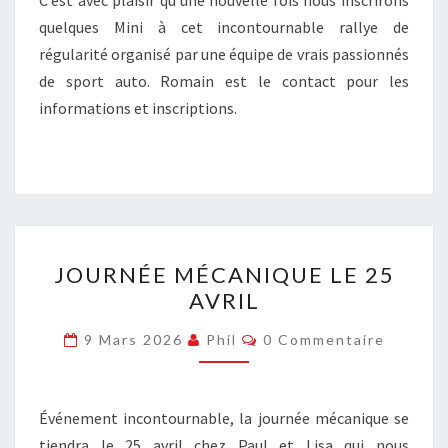
C’est avec plaisir qu’une nouvelle fois nous inscrirons
quelques Mini à cet incontournable rallye de
régularité organisé par une équipe de vrais passionnés
de sport auto. Romain est le contact pour les
informations et inscriptions.
JOURNÉE
JOURNÉE MÉCANIQUE LE 25
MÉCANIQUE
AVRIL
LE
25
Commentaires
9 Mars 2026
Phil
0 Commentaire
AVRIL
Événement incontournable, la journée mécanique se
tiendra le 25 avril chez Paul et Lisa qui nous