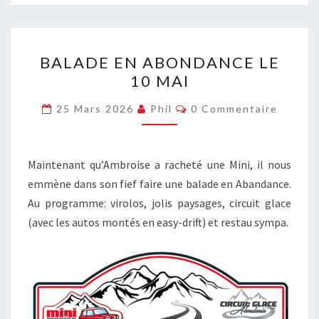
BALADE
BALADE EN ABONDANCE LE
EN
10 MAI
ABONDANCE
LE
Commentaires
25 Mars 2026
Phil
0 Commentaire
10
MAI
Maintenant qu’Ambroise a racheté une Mini, il nous
emmène dans son fief faire une balade en Abandance.
Au programme: virolos, jolis paysages, circuit glace
(avec les autos montés en easy-drift) et restau sympa.